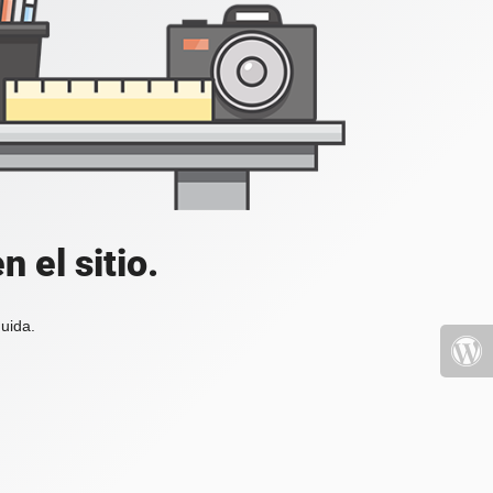
 el sitio.
uida.