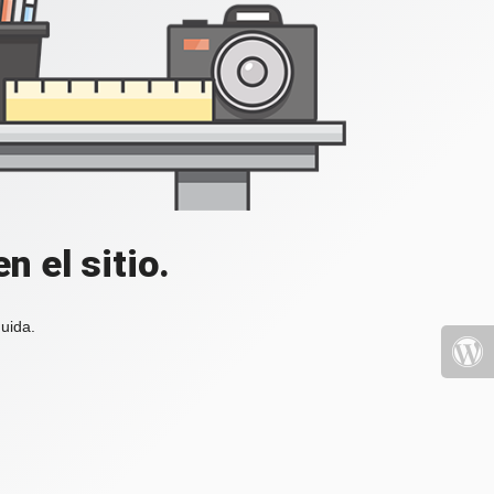
 el sitio.
uida.