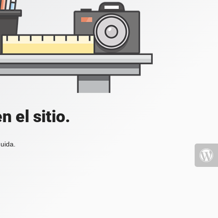
 el sitio.
uida.