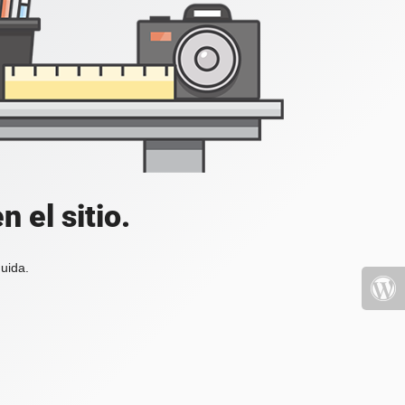
 el sitio.
uida.