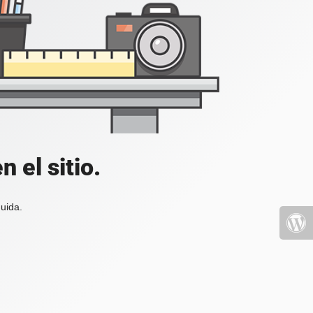
 el sitio.
uida.