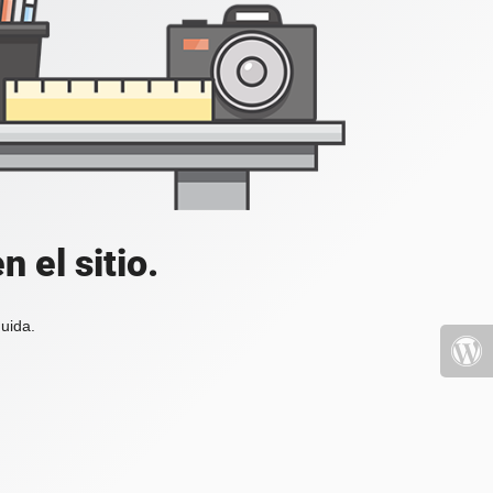
 el sitio.
uida.