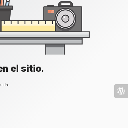
 el sitio.
uida.