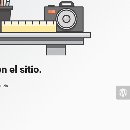
 el sitio.
uida.